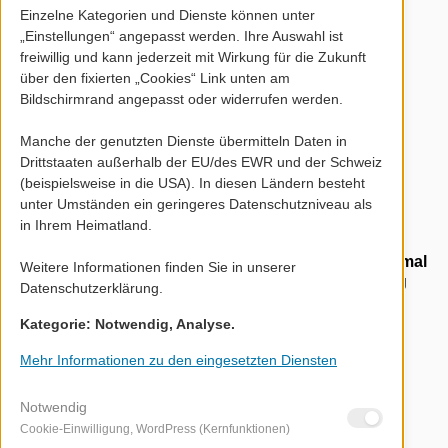
Einzelne Kategorien und Dienste können unter
„Einstellungen“ angepasst werden. Ihre Auswahl ist
Telefon: 01 51 / 23 43 03 89
freiwillig und kann jederzeit mit Wirkung für die Zukunft
E-Mail: wohin@richtungs-coaching.de
über den fixierten „Cookies“ Link unten am
Bildschirmrand angepasst oder widerrufen werden.
Manche der genutzten Dienste übermitteln Daten in
Mehr Details und Vernetzung?
Drittstaaten außerhalb der EU/des EWR und der Schweiz
(beispielsweise in die USA). In diesen Ländern besteht
unter Umständen ein geringeres Datenschutzniveau als
in Ihrem Heimatland.
Schau Dir gerne auch meine Profile auf LinkedIn,
Facebook und Instagram an. Und wenn Du schon mal
Weitere Informationen finden Sie in unserer
da bist: Ich freue mich über Austausch, Vernetzung
Datenschutzerklärung.
und natürlich Empfehlungen.
Kategorie: Notwendig, Analyse.
Mehr Informationen zu den eingesetzten Diensten
Notwendig
Cookie-Einwilligung, WordPress (Kernfunktionen)
Instagram
Facebook
LinkedIn