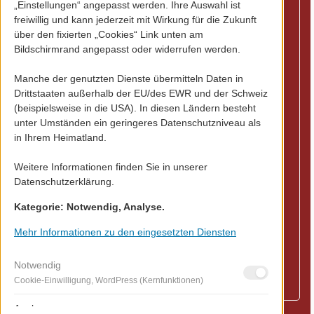
für Dich?
„Einstellungen“ angepasst werden. Ihre Auswahl ist
freiwillig und kann jederzeit mit Wirkung für die Zukunft
Gerne klären wir in einem
über den fixierten „Cookies“ Link unten am
Bildschirmrand angepasst oder widerrufen werden.
kurzen Gespräch,
für wen die Analyse in
Manche der genutzten Dienste übermitteln Daten in
Deinem Unternehmen
Drittstaaten außerhalb der EU/des EWR und der Schweiz
sinnvoll ist
(beispielsweise in die USA). In diesen Ländern besteht
unter Umständen ein geringeres Datenschutzniveau als
welche Variante passt
in Ihrem Heimatland.
und wie die Ergebnisse
Weitere Informationen finden Sie in unserer
konkret genutzt werden
Datenschutzerklärung.
können
Kategorie: Notwendig, Analyse.
⇒
Vereinbare jetzt Deinen
Termin für ein
Mehr Informationen zu den eingesetzten Diensten
unverbindliches
Erstgespräch.
Notwendig
Cookie-Einwilligung, WordPress (Kernfunktionen)
Analyse