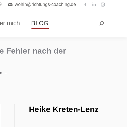
9
wohin@richtungs-coaching.de
Facebook
Linkedin
Instagra
page
page
page
opens
opens
opens
er mich
BLOG
Search:
in
in
in
new
new
new
window
window
window
he Fehler nach der
in:…
Heike Kreten-Lenz