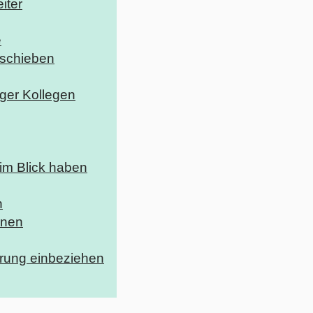
iter
e
fschieben
iger Kollegen
 im Blick haben
n
anen
erung einbeziehen