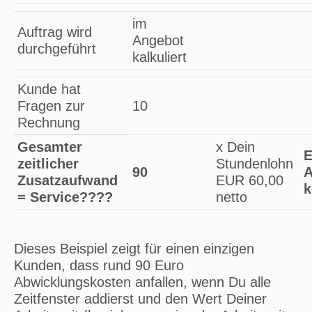
im
Auftrag wird
Angebot
durchgeführt
kalkuliert
Kunde hat
Fragen zur
10
Rechnung
Gesamter
x Dein
E
zeitlicher
Stundenlohn
90
A
Zusatzaufwand
EUR 60,00
k
= Service????
netto
Dieses Beispiel zeigt für einen einzigen
Kunden, dass rund 90 Euro
Abwicklungskosten anfallen, wenn Du alle
Zeitfenster addierst und den Wert Deiner