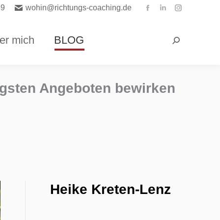
89
wohin@richtungs-coaching.de
Facebook
Linkedin
Instagra
page
page
page
opens
opens
opens
er mich
BLOG
Search:
in
in
in
new
new
new
window
window
window
tigsten Angeboten bewirken
Heike Kreten-Lenz