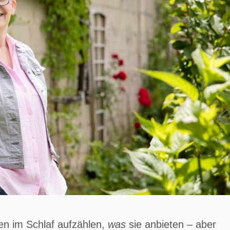
n im Schlaf aufzählen,
was
sie anbieten – aber