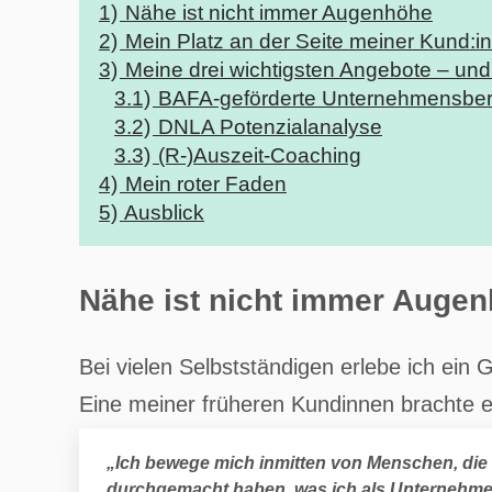
1)
Nähe ist nicht immer Augenhöhe
2)
Mein Platz an der Seite meiner Kund:i
3)
Meine drei wichtigsten Angebote – und 
3.1)
BAFA-geförderte Unternehmensber
3.2)
DNLA Potenzialanalyse
3.3)
(R-)Auszeit-Coaching
4)
Mein roter Faden
5)
Ausblick
Nähe ist nicht immer Auge
Bei vielen Selbstständigen erlebe ich ein 
Eine meiner früheren Kundinnen brachte e
„Ich bewege mich inmitten von Menschen, die z
durchgemacht haben, was ich als Unternehmer