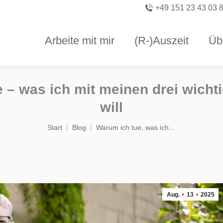
+49 151 23 43 03 
Arbeite mit mir
(R-)Auszeit
Üb
e – was ich mit meinen drei wich
will
Sie befinden sich hier:
Start
Blog
Warum ich tue, was ich…
Aug.
13
2025