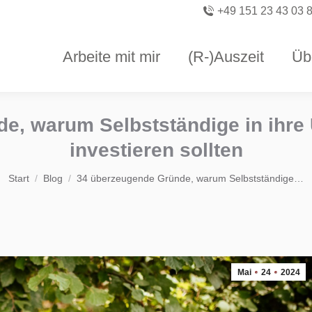
+49 151 23 43 03 
Arbeite mit mir
(R-)Auszeit
Üb
e, warum Selbstständige in ihre
investieren sollten
Sie befinden sich hier:
Start
Blog
34 überzeugende Gründe, warum Selbstständige…
Mai
24
2024