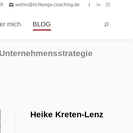
89
wohin@richtungs-coaching.de
Facebook
Linkedin
Instagra
page
page
page
opens
opens
opens
er mich
BLOG
Search:
in
in
in
new
new
new
window
window
window
 Unternehmensstrategie
Heike Kreten-Lenz