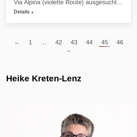
Via Alpina (violette Route) ausgesucht…
Details
←
1
…
42
43
44
45
46
→
Heike Kreten-Lenz