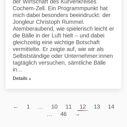
der Wirtschaft des Kurvenkreises
Cochem-Zell. Ein Programmpunkt hat
mich dabei besonders beeindruckt: der
Jongleur Christoph Rummel.
Atemberaubend, wie spielerisch leicht er
die Bälle in der Luft hielt – und dabei
gleichzeitig eine wichtige Botschaft
vermittelte. Er zeigte auf, wie wir als
Selbstständige oder Unternehmer:innen
tagtäglich versuchen, sämtliche Bälle
in…
Details
←
1
…
10
11
12
13
14
…
46
→